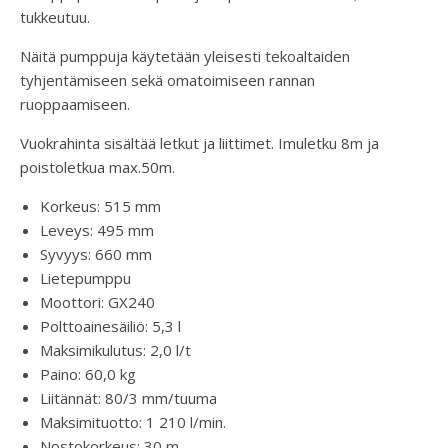
tukkeutuu.
Näitä pumppuja käytetään yleisesti tekoaltaiden
tyhjentämiseen sekä omatoimiseen rannan
ruoppaamiseen.
Vuokrahinta sisältää letkut ja liittimet. Imuletku 8m ja
poistoletkua max.50m.
Korkeus: 515 mm
Leveys: 495 mm
Syvyys: 660 mm
Lietepumppu
Moottori: GX240
Polttoainesäiliö: 5,3 l
Maksimikulutus: 2,0 l/t
Paino: 60,0 kg
Liitännät: 80/3 mm/tuuma
Maksimituotto: 1 210 l/min.
Nostokorkeus: 30 m