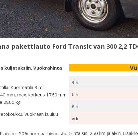
na pakettiauto Ford Transit van 300 2,2 TDC
Vu
a kuljetuksiin. Vuokrahinta
3 h
illa. Kuormatila 9 m³.
6 h
1740 mm, max. korkeus 1760 mm.
a 2800 kg.
8 h
 vetokoukku. Vuokraan kuuluu
vrk
Hinta sis. 250 km ja alv:n. Lisä
railerin -50% normaalihinnoista.