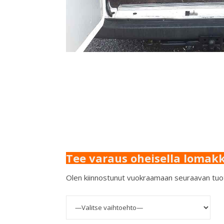
Tee varaus oheisella lomakk
Olen kiinnostunut vuokraamaan seuraavan tu