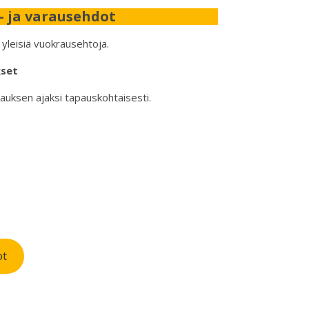
- ja varausehdot
leisiä vuokrausehtoja.
kset
ksen ajaksi tapauskohtaisesti.
ot