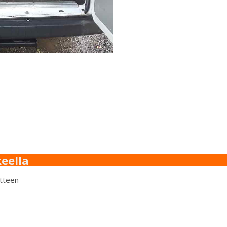
eella
otteen