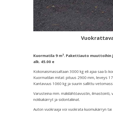
Vuokrattava
Kuormatila 9 m³. Pakettiauto muuttoihin j
alk. 45.00 e
Kokonaismassaltaan 3000 kg eli ajaa saa b-kort
Kuormatilan mitat: pituus 2900 mm, leveys 
Kantavuus 1060 kg ja suurin sallittu vetomass
Varusteina mm. mäkilähtöavustin, ilmastointi,
nokkakärryt ja sidontaliinat.
Auton vuokraaja voi vuokrata kuomukärryn tai t