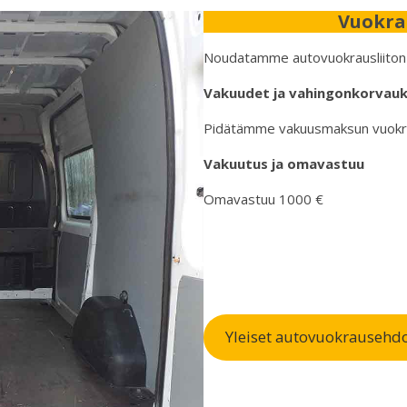
Vuokra
Noudatamme autovuokrausliiton y
Vakuudet ja vahingonkorvau
Pidätämme vakuusmaksun vuokrau
Vakuutus ja omavastuu
Omavastuu 1000 €
Yleiset autovuokrausehd