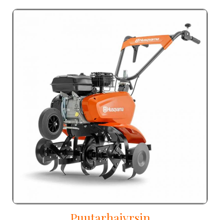
Puutarhajyrsin