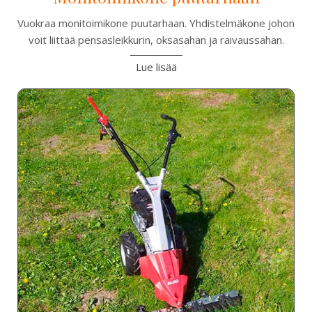
Vuokraa monitoimikone puutarhaan. Yhdistelmäkone johon
voit liittää pensasleikkurin, oksasahan ja raivaussahan.
Lue lisää