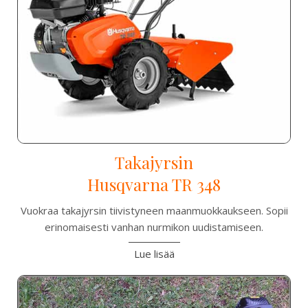
Takajyrsin
Husqvarna TR 348
Vuokraa takajyrsin tiivistyneen maanmuokkaukseen. Sopii
erinomaisesti vanhan nurmikon uudistamiseen.
Lue lisää