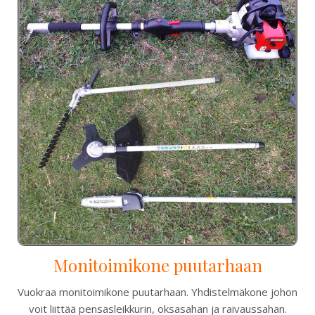
Monitoimikone puutarhaan
Vuokraa monitoimikone puutarhaan. Yhdistelmäkone johon
voit liittää pensasleikkurin, oksasahan ja raivaussahan.