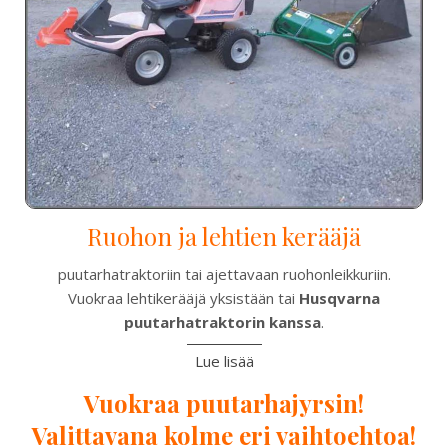
Ruohon ja lehtien kerääjä
puutarhatraktoriin tai ajettavaan ruohonleikkuriin.
Vuokraa lehtikerääjä yksistään tai
Husqvarna
puutarhatraktorin kanssa
.
Lue lisää
Vuokraa puutarhajyrsin!
Valittavana kolme eri vaihtoehtoa!