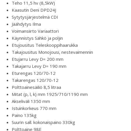
Teho 11,5 hv (8,5kW)
Kaasutin Deni DPD24J
Sytytysjärjestelmä CDI
Jäähdytys Ilma
Voimansiirto Variaattori
Käynnistys Sähkö ja poljin
Etujousitus Teleskooppihaarukka
Takajousitus Monojousi, nestevaimennin
Etujarru Levy D= 200 mm
Takajarru Levy D= 190 mm
Eturengas 120/70-12
Takarengas 120/70-12
Polttoainesäiliö 8,5 litraa
Mitat (p, l, k) mm 1925/710/1190 mm
Akseliväli 1350 mm
Istuinkorkeus 770 mm
Paino 135kg
Suurin sall. kokonaispaino 330kg
Polttoaine 98E