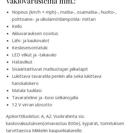
Vakiovarusteina mm.:
Nopeus (km/h + mph)-, matka-, osamatka-, huolto-,
polttoaine- ja ulkolämötilämpötila- mittari
Kello
Akkuvarauksen osoitus
Lähi- ja kaukovalot
Keskiseisontatuki
LED vilkut ja -takavalo
Hätävilkut
Sisääntaittuvat matkustajan jalkatapit
Lukittava tavaratila penkin alla sekä lukittava
hanskalokero
Matala tuulilasi
Tavarateline ja -boxi selkänojalla
12 V virran ulosotto
Ajokorttiluokitus: A, A2. Vuokrahinta sis.
kaskovakuutuksen(omavastuu 800e), kypärät, toimituksen
tarvittaessa Mikkelin kaupunkialueelle.