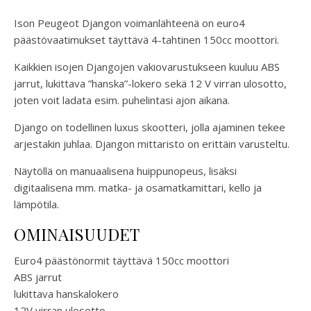
Ison Peugeot Djangon voimanlähteenä on euro4
päästövaatimukset täyttävä 4-tahtinen 150cc moottori.
Kaikkien isojen Djangojen vakiovarustukseen kuuluu ABS
jarrut, lukittava ”hanska”-lokero sekä 12 V virran ulosotto,
joten voit ladata esim. puhelintasi ajon aikana.
Django on todellinen luxus skootteri, jolla ajaminen tekee
arjestakin juhlaa. Djangon mittaristo on erittäin varusteltu.
Näytöllä on manuaalisena huippunopeus, lisäksi
digitaalisena mm. matka- ja osamatkamittari, kello ja
lämpötila.
OMINAISUUDET
Euro4 päästönormit täyttävä 150cc moottori
ABS jarrut
lukittava hanskalokero
12V virran ulosotto