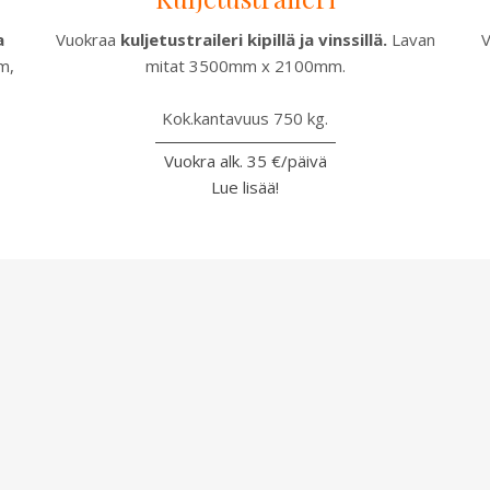
a
Vuokraa
kuljetustraileri kipillä ja vinssillä.
Lavan
V
m,
mitat 3500mm x 2100mm.
Kok.kantavuus 750 kg.
Vuokra alk. 35 €/päivä
Lue lisää!