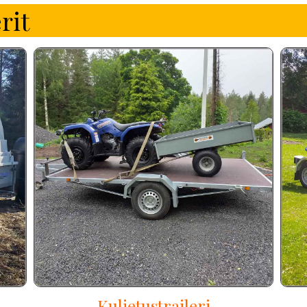
rit
Kuljetustraileri