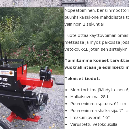
Nopeatoiminen, bensiinimoottoril
puunhalkaisukone mahdollistaa tod
vain noin 2 sekuntia!
Tuote ottaa käyttövoiman omasta
metsässä ja myös paikoissa joss
vetokoukku, joten sen siirtelykin 
Toimitamme koneet tarvittae
vuokrahintaan ja edullisesti my
Tekniset tiedot:
Moottori: ilmajäähdytteinen 6
Halkaisuvoima: 28 t
Puun enimmäispituus: 61 cm
Puun enimmäishalkaisija: 71 
Ilmakumipyörät: 16″
Varustettu vetokoukulla