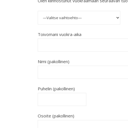
Olen kiinnostunut vuokraamaan seuraavan tu
Toivomani vuokra-aika
Nimi (pakollinen)
Puhelin (pakollinen)
Osoite (pakollinen)