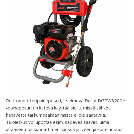
Polttomoottoripainepesuri, itseimevä Ducar DGPW3200H
-painepesuri on kätevä käyttää siellä, missä sähköä,
hanavettä tai kumpaakaan näistä ei ole saatavilla.
Tuloletkun voi upottaa esim. sadevesisaaviin, uima-
altaaseen tai suodattimen kanssa järveen ja kone nostaa