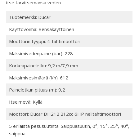
itse tarvitsemansa veden.
Tuotemerkki: Ducar
Käyttövoima: Bensakäyttöinen
Moottorin tyyppi: 4-tahtimoottori
Maksimivedenpaine (bar): 228
Korkeapaineletku: 9,2 m/7,9 mm
Maksimivesimäärä (l/h): 612
Paineletkun pituus (m): 9,2
Itseimevä: Kyllä
Moottori: Ducar DH212 212cc 6HP nelitahtimoottori
5 erilaista pesusuutinta: Saippuasuutin, 0°, 15°, 25°, 40°,
saippua