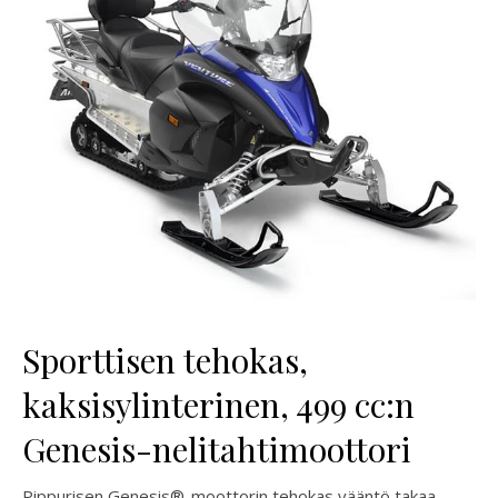
Sporttisen tehokas,
kaksisylinterinen, 499 cc:n
Genesis-nelitahtimoottori
Pippurisen Genesis®-moottorin tehokas vääntö takaa