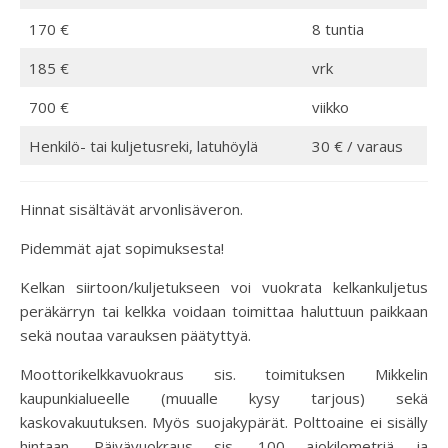
170 €
8 tuntia
185 €
vrk
700 €
viikko
Henkilö- tai kuljetusreki, latuhöylä
30 € / varaus
Hinnat sisältävät arvonlisäveron.
Pidemmät ajat sopimuksesta!
Kelkan siirtoon/kuljetukseen voi vuokrata kelkankuljetus
peräkärryn tai kelkka voidaan toimittaa haluttuun paikkaan
sekä noutaa varauksen päätyttyä.
Moottorikelkkavuokraus sis. toimituksen Mikkelin
kaupunkialueelle (muualle kysy tarjous) sekä
kaskovakuutuksen. Myös suojakypärät. Polttoaine ei sisälly
hintaan. Päivävuokraus sis. 100 ajokilometriä ja