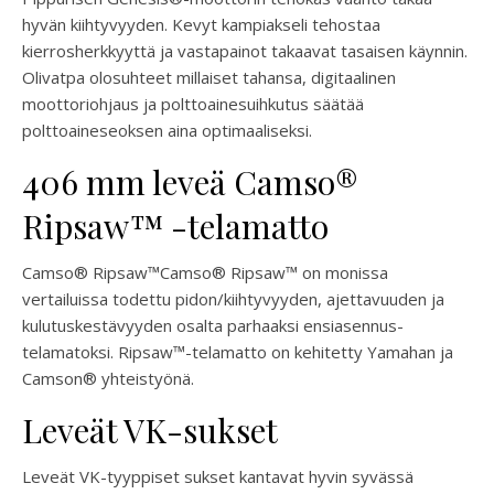
hyvän kiihtyvyyden. Kevyt kampiakseli tehostaa
kierrosherkkyyttä ja vastapainot takaavat tasaisen käynnin.
Olivatpa olosuhteet millaiset tahansa, digitaalinen
moottoriohjaus ja polttoainesuihkutus säätää
polttoaineseoksen aina optimaaliseksi.
406 mm leveä Camso®
Ripsaw™ -telamatto
Camso® Ripsaw™Camso® Ripsaw™ on monissa
vertailuissa todettu pidon/kiihtyvyyden, ajettavuuden ja
kulutuskestävyyden osalta parhaaksi ensiasennus-
telamatoksi. Ripsaw™-telamatto on kehitetty Yamahan ja
Camson® yhteistyönä.
Leveät VK-sukset
Leveät VK-tyyppiset sukset kantavat hyvin syvässä