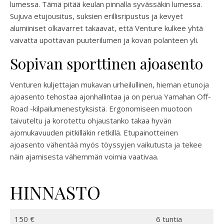
lumessa. Tämä pitää keulan pinnalla syvässäkin lumessa.
Sujuva etujousitus, suksien erillisripustus ja kevyet
alumiiniset olkavarret takaavat, että Venture kulkee yhtä
vaivatta upottavan puuterilumen ja kovan polanteen yli.
Sopivan sporttinen ajoasento
Venturen kuljettajan mukavan urheilullinen, hieman etunoja
ajoasento tehostaa ajonhallintaa ja on perua Yamahan Off-
Road -kilpailumenestyksistä. Ergonomiseen muotoon
taivuteltu ja korotettu ohjaustanko takaa hyvän
ajomukavuuden pitkilläkin retkillä. Etupainotteinen
ajoasento vähentää myös töyssyjen vaikutusta ja tekee
näin ajamisesta vähemmän voimia vaativaa.
HINNASTO
150 €
6 tuntia