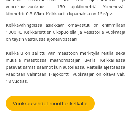
vuorokausivuokraus 150 ajokilometriä. Ylimenevät
kilometrit 0,5 €/km. Kelkkaurilla lupamaksu on 15e/pv.
Kelkkavahingoissa asiakkaan omavastuu on enimmillään
1000 €. Kelkkareittien ulkopuolella ja vesistöillä vuokraaja
on täysin vastuussa ajoneuvostaan!
Kelkkailu on sallittu vain maastoon merkityllä reitillä sekä
muualla maastossa maanomistajan luvalla. Kelkkaillessa
pätevät samat säännöt kuin autoillessa. Reiteillä ajettaessa
vaaditaan vähintään T-ajokortti. Vuokraajan on oltava väh.
18 vuotias.
Vuokrausehdot moottorikelkalle