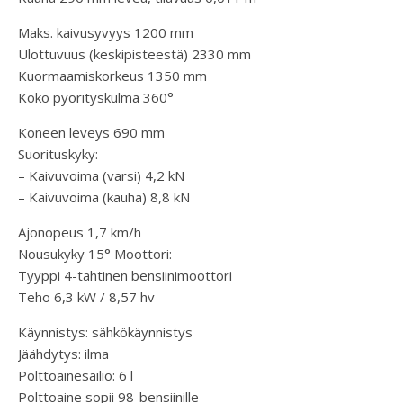
Maks. kaivusyvyys 1200 mm
Ulottuvuus (keskipisteestä) 2330 mm
Kuormaamiskorkeus 1350 mm
Koko pyörityskulma 360°
Koneen leveys 690 mm
Suorituskyky:
– Kaivuvoima (varsi) 4,2 kN
– Kaivuvoima (kauha) 8,8 kN
Ajonopeus 1,7 km/h
Nousukyky 15° Moottori:
Tyyppi 4-tahtinen bensiinimoottori
Teho 6,3 kW / 8,57 hv
Käynnistys: sähkökäynnistys
Jäähdytys: ilma
Polttoainesäiliö: 6 l
Polttoaine sopii 98-bensiinille