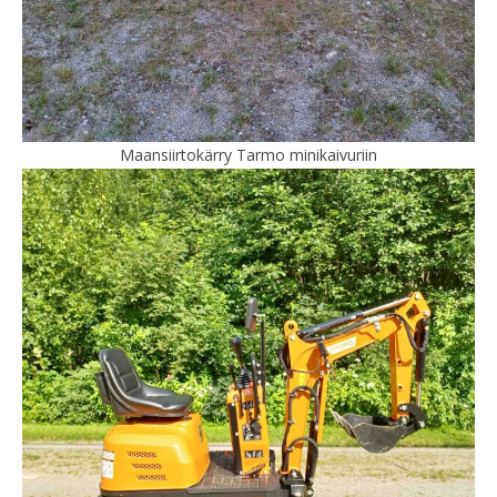
Maansiirtokärry Tarmo minikaivuriin