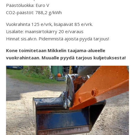
Päästöluokka: Euro V
CO2-päästöt: 788,2 g/kWh
Vuokrahinta 125 e/vrk, lisäpäivät 85 e/vrk.
Lisälaite: maansiirtokärry 20 e/varaus
Hinnat sis.alv:n. Pidemmistä ajoista pyydä tarjous!
Kone toimitetaan Mikkelin taajama-alueelle
vuokrahintaan. Muualle pyydä tarjous kuljetuksesta!