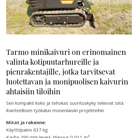
Tarmo minikaivuri on erinomainen
valinta kotipuutarhureille ja
pienrakentajille, jotka tarvitsevat
luotettavan ja monipuolisen kaivurin
ahtaisiin tiloihin
Sen kompakti koko ja tehokas suorituskyky tekevät siitä
ihanteellisen työkalun monenlaisiin projekteihin
Mitat ja rakenne:
Käyttöpaino 637 kg
Kauha 290 mm leveä, tilavuus 0,011 m³